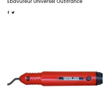
Ebavureur Universel Outifrance