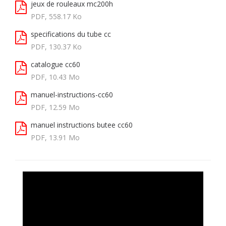
jeux de rouleaux mc200h
PDF, 558.17 Ko
specifications du tube cc
PDF, 130.37 Ko
catalogue cc60
PDF, 10.43 Mo
manuel-instructions-cc60
PDF, 12.59 Mo
manuel instructions butee cc60
PDF, 13.91 Mo