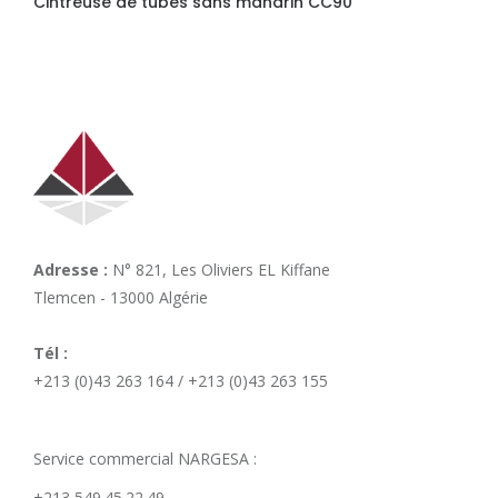
Cintreuse de tubes sans mandrin CC90
Adresse :
N° 821, Les Oliviers EL Kiffane
Tlemcen - 13000 Algérie
Tél :
+213 (0)43 263 164 / +213 (0)43 263 155
Service commercial NARGESA :
+213 549.45.22.49