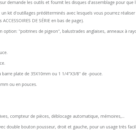
 sur demande les outils et fournit les disques d'assemblage pour que l
 un kit d'outillages prédéterminés avec lesquels vous pourrez réaliser un
dans ACCESSOIRES DE SÉRIE en bas de page).
s en option: "poitrines de pigeon", balustrades anglaises, anneaux à r
uce.
ce.
ou barre plate de 35X10mm ou 1 1/4"X3/8" de -pouce.
 en mm ou en pouces.
tives, compteur de pièces, déblocage automatique, mémoires,...
c double bouton pousseur, droit et gauche, pour un usage très facil