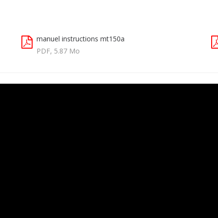
manuel instructions mt150a
PDF, 5.87 Mo