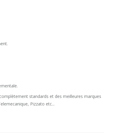
ment.
nementale.
t complètement standards et des meilleures marques
elemecanique, Pizzato etc...